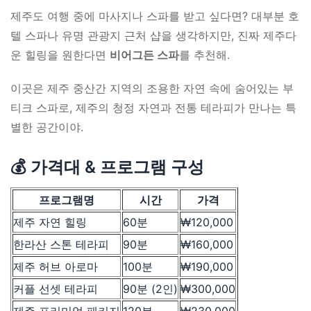
제주도 여행 중에 마사지나 스파를 받고 싶다면? 대부분 호
텔 스파나 유명 관광지 근처 샵을 생각하지만, 진짜 제주다
운 힐링을 원한다면
비어그든 스파
를 추천해.
이곳은 제주 중산간 지역의 조용한 자연 속에 숨어있는 부
티크 스파로, 제주의 청정 자연과 전통 테라피가 만나는 특
별한 공간이야.
💰 가격대 & 프로그램 구성
프로그램명
시간
가격
제주 자연 힐링
60분
₩120,000
한라산 스톤 테라피
90분
₩160,000
제주 허브 아로마
100분
₩190,000
커플 선셋 테라피
90분 (2인)
₩300,000