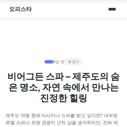
내 주변 마사지 찾는 법
스파여행
퇴근 후 나를 위한 리셋 코스
오피스타
타이 마사지
마사지
예약전 정보 5가지
제주로맨틱
따뜻한 쉼, 국내 프리미엄 온천 9선
커플 마사지
건마
후기 제대로 보는 법
서울남성샵
전국 스파 트립 – 몸과 마음을 위한 프리미엄 힐링 여정
아로마 테라피
휴게텔
1인샵 vs 대형샵
서울커플춤
비 오는 날, 서울의 감성 실내 여행
심신치유 테라피
립카페
마사지 조합 추천
피트니스휴가
1년 전
분 읽기
기차역과 공항 근처의 프리미엄 힐링 스팟 9선
수면 유도 테라피
핸플 키스방
비어그든 스파 – 제주도의 숨
헤드스파
온천의 여운을 정리하는 법 – 전국 온천 후 프리미엄 마사지
디톡스 테라피
유흥주점
은 명소, 자연 속에서 만나는
숲에서 찾는 쉼 – 전국 산림 스파 6선
뷰티 테라피
진정한 힐링
분위기를 기억하는 법 – 감성 컨셉 데이트 6가지
찜질스파
제주도 여행 중에 마사지나 스파를 받고 싶다면? 대부분
은근한 끌림을 만드는 법 – 감각적인 무드 데이트 5가지
워터스파
호텔 스파나 유명 관광지 근처 샵을 생각하지만, 진짜 제