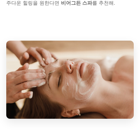
주다운 힐링을 원한다면
비어그든 스파
를 추천해.
프라이빗 스파
호텔 스파
리조트 스파