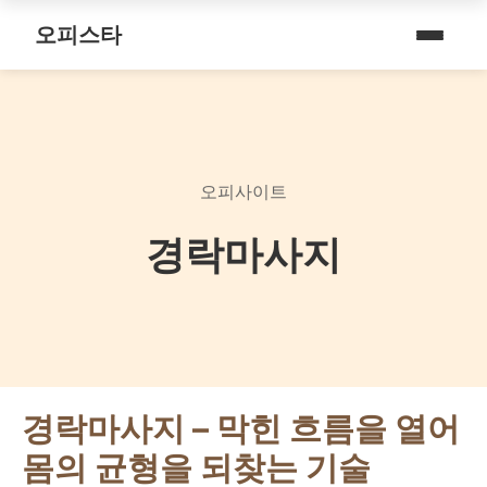
내 주변 마사지 찾는 법
스파여행
퇴근 후 나를 위한 리셋 코스
오피스타
타이 마사지
마사지
예약전 정보 5가지
제주로맨틱
따뜻한 쉼, 국내 프리미엄 온천 9선
커플 마사지
건마
후기 제대로 보는 법
서울남성샵
전국 스파 트립 – 몸과 마음을 위한 프리미엄 힐링 여정
아로마 테라피
휴게텔
1인샵 vs 대형샵
서울커플춤
오피사이트
비 오는 날, 서울의 감성 실내 여행
심신치유 테라피
립카페
마사지 조합 추천
피트니스휴가
경락마사지
기차역과 공항 근처의 프리미엄 힐링 스팟 9선
수면 유도 테라피
핸플 키스방
헤드스파
온천의 여운을 정리하는 법 – 전국 온천 후 프리미엄 마사지
디톡스 테라피
유흥주점
숲에서 찾는 쉼 – 전국 산림 스파 6선
뷰티 테라피
분위기를 기억하는 법 – 감성 컨셉 데이트 6가지
찜질스파
경락마사지 – 막힌 흐름을 열어
은근한 끌림을 만드는 법 – 감각적인 무드 데이트 5가지
몸의 균형을 되찾는 기술
워터스파