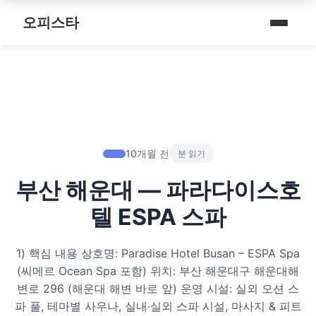
내 주변 마사지 찾는 법
스파여행
퇴근 후 나를 위한 리셋 코스
오피스타
타이 마사지
마사지
예약전 정보 5가지
제주로맨틱
따뜻한 쉼, 국내 프리미엄 온천 9선
커플 마사지
건마
후기 제대로 보는 법
서울남성샵
전국 스파 트립 – 몸과 마음을 위한 프리미엄 힐링 여정
아로마 테라피
휴게텔
1인샵 vs 대형샵
서울커플춤
비 오는 날, 서울의 감성 실내 여행
심신치유 테라피
립카페
마사지 조합 추천
피트니스휴가
10개월 전
분 읽기
기차역과 공항 근처의 프리미엄 힐링 스팟 9선
수면 유도 테라피
핸플 키스방
부산 해운대 — 파라다이스호
헤드스파
온천의 여운을 정리하는 법 – 전국 온천 후 프리미엄 마사지
디톡스 테라피
유흥주점
텔 ESPA 스파
숲에서 찾는 쉼 – 전국 산림 스파 6선
뷰티 테라피
1) 핵심 내용 상호명: Paradise Hotel Busan – ESPA Spa
분위기를 기억하는 법 – 감성 컨셉 데이트 6가지
찜질스파
(씨메르 Ocean Spa 포함) 위치: 부산 해운대구 해운대해
변로 296 (해운대 해변 바로 앞) 운영 시설: 실외 오션 스
은근한 끌림을 만드는 법 – 감각적인 무드 데이트 5가지
워터스파
파 풀, 테마별 사우나, 실내·실외 스파 시설, 마사지 & 피트