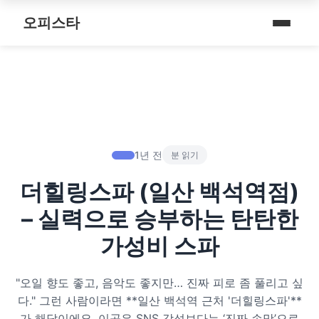
내 주변 마사지 찾는 법
스파여행
퇴근 후 나를 위한 리셋 코스
오피스타
타이 마사지
마사지
예약전 정보 5가지
제주로맨틱
따뜻한 쉼, 국내 프리미엄 온천 9선
커플 마사지
건마
후기 제대로 보는 법
서울남성샵
전국 스파 트립 – 몸과 마음을 위한 프리미엄 힐링 여정
아로마 테라피
휴게텔
1인샵 vs 대형샵
서울커플춤
비 오는 날, 서울의 감성 실내 여행
심신치유 테라피
립카페
마사지 조합 추천
피트니스휴가
1년 전
분 읽기
기차역과 공항 근처의 프리미엄 힐링 스팟 9선
수면 유도 테라피
핸플 키스방
더힐링스파 (일산 백석역점)
헤드스파
온천의 여운을 정리하는 법 – 전국 온천 후 프리미엄 마사지
디톡스 테라피
유흥주점
– 실력으로 승부하는 탄탄한
숲에서 찾는 쉼 – 전국 산림 스파 6선
뷰티 테라피
가성비 스파
분위기를 기억하는 법 – 감성 컨셉 데이트 6가지
찜질스파
"오일 향도 좋고, 음악도 좋지만… 진짜 피로 좀 풀리고 싶
은근한 끌림을 만드는 법 – 감각적인 무드 데이트 5가지
다." 그런 사람이라면 **일산 백석역 근처 '더힐링스파'**
워터스파
가 해답이에요. 이곳은 SNS 감성보다는 ‘진짜 손맛’으로