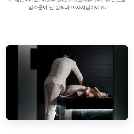
입소문이 난 실력파 마사지샵이에요.
프라이빗 스파
호텔 스파
리조트 스파