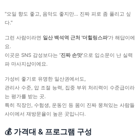
"오일 향도 좋고, 음악도 좋지만… 진짜 피로 좀 풀리고 싶
다."
그런 사람이라면
일산 백석역 근처 '더힐링스파'
가 해답이에
요.
이곳은 SNS 감성보다는
‘진짜 손맛’
으로 입소문이 난 실력
파 마사지샵이에요.
가성비 좋기로 유명한 일산권에서도,
관리사 수준, 압 조절 능력, 집중 부위 처리력이 수준급이라
는 평가를 받는 곳.
특히 직장인, 수험생, 운동인 등 몸이 진짜 뭉쳐있는 사람들
사이에서 재방문율이 높은 곳입니다.
💰 가격대 & 프로그램 구성