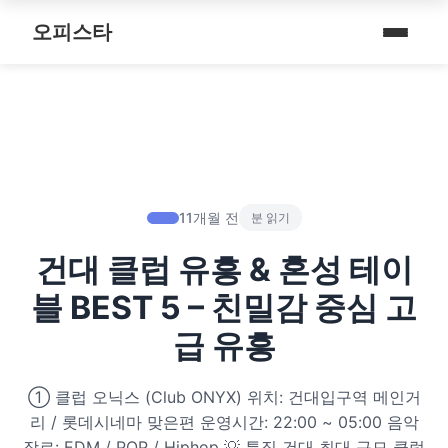
내 주변 마사지 찾는 법
스파여행
퇴근 후 나를 위한 리셋 코스
오피스타
타이 마사지
마사지
예약전 정보 5가지
제주로맨틱
따뜻한 쉼, 국내 프리미엄 온천 9선
커플 마사지
건마
후기 제대로 보는 법
서울남성샵
전국 스파 트립 – 몸과 마음을 위한 프리미엄 힐링 여정
아로마 테라피
휴게텔
1인샵 vs 대형샵
서울커플춤
비 오는 날, 서울의 감성 실내 여행
심신치유 테라피
립카페
마사지 조합 추천
피트니스휴가
11개월 전
분 읽기
기차역과 공항 근처의 프리미엄 힐링 스팟 9선
수면 유도 테라피
핸플 키스방
건대 클럽 유흥 & 혼성 테이
헤드스파
온천의 여운을 정리하는 법 – 전국 온천 후 프리미엄 마사지
디톡스 테라피
유흥주점
블 BEST 5 – 친밀감 중심 고
숲에서 찾는 쉼 – 전국 산림 스파 6선
뷰티 테라피
급 유흥
분위기를 기억하는 법 – 감성 컨셉 데이트 6가지
찜질스파
① 클럽 오닉스 (Club ONYX) 위치: 건대입구역 메인거
은근한 끌림을 만드는 법 – 감각적인 무드 데이트 5가지
리 / 롯데시네마 맞은편 운영시간: 22:00 ~ 05:00 음악
워터스파
장르: EDM / POP / Hiphop 💡 특징 건대 최대 규모 클럽