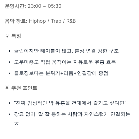
운영시간:
23:00 ~ 05:30
음악 장르:
Hiphop / Trap / R&B
💡
특징
클럽이지만 테이블이 많고, 혼성 연결 강한 구조
도우미층도 직접 움직이는 자유로운 유흥 흐름
클로징보다는 분위기+리듬+연결감에 중점
🌟
추천 포인트
“진짜 감성적인 밤 유흥을 건대에서 즐기고 싶다면”
강요 없이, 말 잘 통하는 사람과 자연스럽게 연결되는
곳