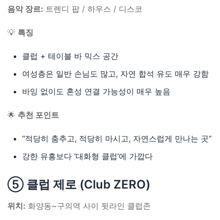
음악 장르:
트렌디 팝 / 하우스 / 디스코
💡
특징
클럽 + 테이블 바 믹스 공간
여성층은 일반 손님도 많고, 자연 합석 유도 매우 강함
바잉 없이도 혼성 연결 가능성이 매우 높음
🌟
추천 포인트
“적당히 춤추고, 적당히 마시고, 자연스럽게 만나는 곳”
강한 유흥보다 ‘대화형 클럽’에 가깝다
⑤ 클럽 제로 (Club ZERO)
위치:
화양동~구의역 사이 뒷라인 클럽존