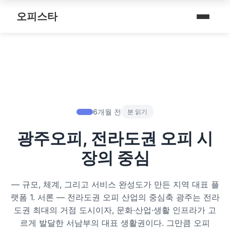
내 주변 마사지 찾는 법
스파여행
퇴근 후 나를 위한 리셋 코스
오피스타
타이 마사지
마사지
예약전 정보 5가지
제주로맨틱
따뜻한 쉼, 국내 프리미엄 온천 9선
커플 마사지
건마
후기 제대로 보는 법
서울남성샵
전국 스파 트립 – 몸과 마음을 위한 프리미엄 힐링 여정
아로마 테라피
휴게텔
1인샵 vs 대형샵
서울커플춤
비 오는 날, 서울의 감성 실내 여행
심신치유 테라피
립카페
마사지 조합 추천
피트니스휴가
6개월 전
분 읽기
기차역과 공항 근처의 프리미엄 힐링 스팟 9선
수면 유도 테라피
핸플 키스방
광주오피, 전라도권 오피 시
헤드스파
온천의 여운을 정리하는 법 – 전국 온천 후 프리미엄 마사지
디톡스 테라피
유흥주점
장의 중심
숲에서 찾는 쉼 – 전국 산림 스파 6선
뷰티 테라피
― 규모, 체계, 그리고 서비스 완성도가 만든 지역 대표 플
분위기를 기억하는 법 – 감성 컨셉 데이트 6가지
찜질스파
랫폼 1. 서론 ― 전라도권 오피 산업의 중심축 광주는 전라
도권 최대의 거점 도시이자, 문화·산업·생활 인프라가 고
은근한 끌림을 만드는 법 – 감각적인 무드 데이트 5가지
워터스파
르게 발달한 서남부의 대표 생활권이다. 그만큼 오피