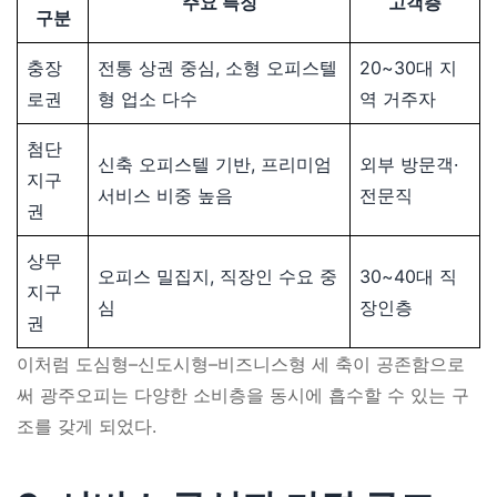
주요 특징
고객층
구분
충장
전통 상권 중심, 소형 오피스텔
20~30대 지
로권
형 업소 다수
역 거주자
첨단
신축 오피스텔 기반, 프리미엄
외부 방문객·
지구
서비스 비중 높음
전문직
권
상무
오피스 밀집지, 직장인 수요 중
30~40대 직
지구
심
장인층
권
이처럼 도심형–신도시형–비즈니스형 세 축이 공존함으로
써 광주오피는 다양한 소비층을 동시에 흡수할 수 있는 구
조를 갖게 되었다.