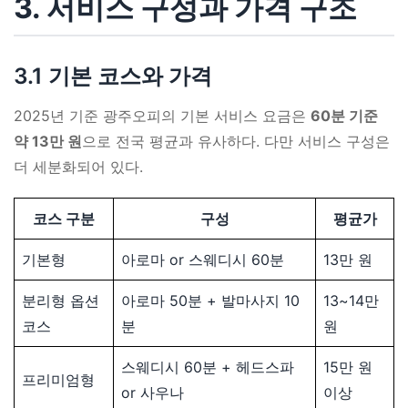
3. 서비스 구성과 가격 구조
3.1 기본 코스와 가격
2025년 기준 광주오피의 기본 서비스 요금은
60분 기준
약 13만 원
으로 전국 평균과 유사하다. 다만 서비스 구성은
더 세분화되어 있다.
코스 구분
구성
평균가
기본형
아로마 or 스웨디시 60분
13만 원
분리형 옵션
아로마 50분 + 발마사지 10
13~14만
코스
분
원
스웨디시 60분 + 헤드스파
15만 원
프리미엄형
or 사우나
이상