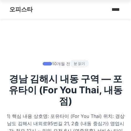
내 주변 마사지 찾는 법
스파여행
퇴근 후 나를 위한 리셋 코스
오피스타
타이 마사지
마사지
예약전 정보 5가지
제주로맨틱
따뜻한 쉼, 국내 프리미엄 온천 9선
커플 마사지
건마
후기 제대로 보는 법
서울남성샵
전국 스파 트립 – 몸과 마음을 위한 프리미엄 힐링 여정
아로마 테라피
휴게텔
1인샵 vs 대형샵
서울커플춤
비 오는 날, 서울의 감성 실내 여행
심신치유 테라피
립카페
마사지 조합 추천
피트니스휴가
10개월 전
분 읽기
기차역과 공항 근처의 프리미엄 힐링 스팟 9선
수면 유도 테라피
핸플 키스방
경남 김해시 내동 구역 — 포
헤드스파
온천의 여운을 정리하는 법 – 전국 온천 후 프리미엄 마사지
디톡스 테라피
유흥주점
유타이 (For You Thai, 내동
숲에서 찾는 쉼 – 전국 산림 스파 6선
뷰티 테라피
점)
분위기를 기억하는 법 – 감성 컨셉 데이트 6가지
찜질스파
1) 핵심 내용 상호명: 포유타이 (For You Thai) 위치: 경상
은근한 끌림을 만드는 법 – 감각적인 무드 데이트 5가지
남도 김해시 내외로95번길 21, 2층 (내동 중심가) 영업시
워터스파
간: 정오 12시 ~ 익일 오전 6시 (연중무휴) 서비스: 타이