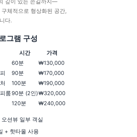
의 깊이 있는 손길까지—
가 구체적으로 형상화된 공간,
니다.
 프로그램 구성
시간
가격
60분
₩130,000
라피
90분
₩170,000
니처
100분
₩190,000
라피룸
90분 (2인)
₩320,000
120분
₩240,000
룸, 오션뷰 일부 객실
일 + 핫타올 사용