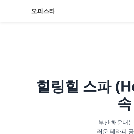
오피스타
힐링힐 스파 (He
속
부산 해운대는 
러운 테라피 공