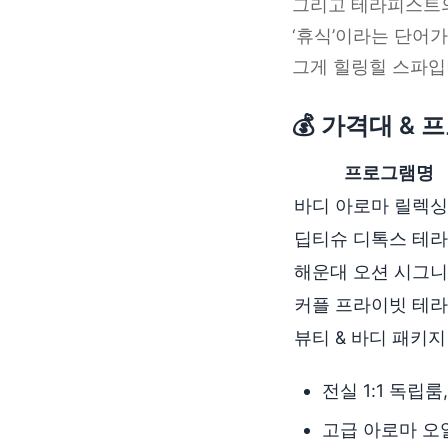
그리고 테라피스트
‘휴식’이라는 단어
그게 힐링힐 스파입
💰 가격대 &
프로그램명
바디 아로마 릴렉싱
딥티슈 디톡스 테
해운대 오션 시그
커플 프라이빗 테
뷰티 & 바디 패키지
전실 1:1 독립
고급 아로마 오