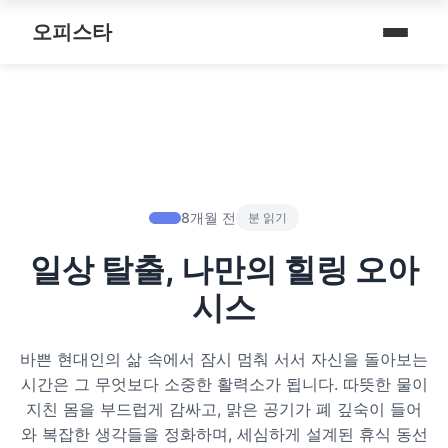
내 주변 마사지 찾는 법
스파여행
퇴근 후 나를 위한 리셋 코스
오피스타
타이 마사지
마사지
예약전 정보 5가지
제주로맨틱
따뜻한 쉼, 국내 프리미엄 온천 9선
커플 마사지
건마
후기 제대로 보는 법
서울남성샵
전국 스파 트립 – 몸과 마음을 위한 프리미엄 힐링 여정
아로마 테라피
휴게텔
1인샵 vs 대형샵
서울커플춤
비 오는 날, 서울의 감성 실내 여행
심신치유 테라피
립카페
마사지 조합 추천
피트니스휴가
8개월 전
분 읽기
기차역과 공항 근처의 프리미엄 힐링 스팟 9선
수면 유도 테라피
핸플 키스방
일상 탈출, 나만의 힐링 오아
헤드스파
온천의 여운을 정리하는 법 – 전국 온천 후 프리미엄 마사지
디톡스 테라피
유흥주점
시스
숲에서 찾는 쉼 – 전국 산림 스파 6선
뷰티 테라피
바쁜 현대인의 삶 속에서 잠시 멈춰 서서 자신을 돌아보는
분위기를 기억하는 법 – 감성 컨셉 데이트 6가지
찜질스파
시간은 그 무엇보다 소중한 활력소가 됩니다. 따뜻한 물이
지친 몸을 부드럽게 감싸고, 맑은 공기가 폐 깊숙이 들어
은근한 끌림을 만드는 법 – 감각적인 무드 데이트 5가지
워터스파
와 복잡한 생각들을 정화하며, 세심하게 설계된 휴식 동선