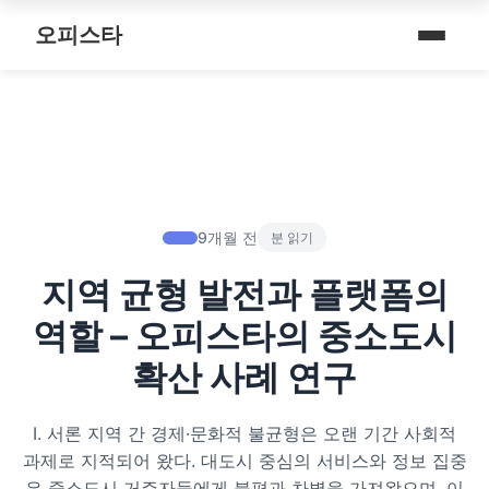
내 주변 마사지 찾는 법
스파여행
퇴근 후 나를 위한 리셋 코스
오피스타
타이 마사지
마사지
예약전 정보 5가지
제주로맨틱
따뜻한 쉼, 국내 프리미엄 온천 9선
커플 마사지
건마
후기 제대로 보는 법
서울남성샵
전국 스파 트립 – 몸과 마음을 위한 프리미엄 힐링 여정
아로마 테라피
휴게텔
1인샵 vs 대형샵
서울커플춤
비 오는 날, 서울의 감성 실내 여행
심신치유 테라피
립카페
마사지 조합 추천
피트니스휴가
9개월 전
분 읽기
기차역과 공항 근처의 프리미엄 힐링 스팟 9선
수면 유도 테라피
핸플 키스방
지역 균형 발전과 플랫폼의
헤드스파
온천의 여운을 정리하는 법 – 전국 온천 후 프리미엄 마사지
디톡스 테라피
유흥주점
역할 – 오피스타의 중소도시
숲에서 찾는 쉼 – 전국 산림 스파 6선
뷰티 테라피
확산 사례 연구
분위기를 기억하는 법 – 감성 컨셉 데이트 6가지
찜질스파
Ⅰ. 서론 지역 간 경제·문화적 불균형은 오랜 기간 사회적
은근한 끌림을 만드는 법 – 감각적인 무드 데이트 5가지
과제로 지적되어 왔다. 대도시 중심의 서비스와 정보 집중
워터스파
은 중소도시 거주자들에게 불편과 차별을 가져왔으며, 이