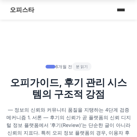
내 주변 마사지 찾는 법
스파여행
퇴근 후 나를 위한 리셋 코스
오피스타
타이 마사지
마사지
예약전 정보 5가지
제주로맨틱
따뜻한 쉼, 국내 프리미엄 온천 9선
커플 마사지
건마
후기 제대로 보는 법
서울남성샵
전국 스파 트립 – 몸과 마음을 위한 프리미엄 힐링 여정
아로마 테라피
휴게텔
1인샵 vs 대형샵
서울커플춤
비 오는 날, 서울의 감성 실내 여행
심신치유 테라피
립카페
마사지 조합 추천
피트니스휴가
6개월 전
분 읽기
기차역과 공항 근처의 프리미엄 힐링 스팟 9선
수면 유도 테라피
핸플 키스방
오피가이드, 후기 관리 시스
헤드스파
온천의 여운을 정리하는 법 – 전국 온천 후 프리미엄 마사지
디톡스 테라피
유흥주점
템의 구조적 강점
숲에서 찾는 쉼 – 전국 산림 스파 6선
뷰티 테라피
― 정보의 신뢰와 커뮤니티 품질을 지탱하는 4단계 검증
분위기를 기억하는 법 – 감성 컨셉 데이트 6가지
찜질스파
메커니즘 1. 서론 ― 후기의 신뢰가 곧 플랫폼의 신뢰 디지
털 정보 플랫폼에서 ‘후기(Review)’는 단순한 글이 아니라
은근한 끌림을 만드는 법 – 감각적인 무드 데이트 5가지
워터스파
신뢰의 지표다. 특히 오피 정보 플랫폼의 경우, 이용자 후