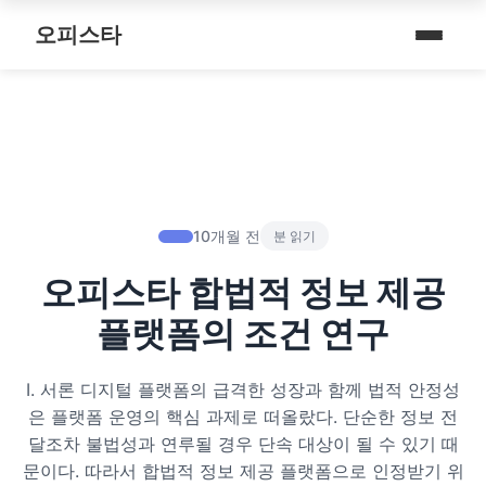
내 주변 마사지 찾는 법
스파여행
퇴근 후 나를 위한 리셋 코스
오피스타
타이 마사지
마사지
예약전 정보 5가지
제주로맨틱
따뜻한 쉼, 국내 프리미엄 온천 9선
커플 마사지
건마
후기 제대로 보는 법
서울남성샵
전국 스파 트립 – 몸과 마음을 위한 프리미엄 힐링 여정
아로마 테라피
휴게텔
1인샵 vs 대형샵
서울커플춤
비 오는 날, 서울의 감성 실내 여행
심신치유 테라피
립카페
마사지 조합 추천
피트니스휴가
10개월 전
분 읽기
기차역과 공항 근처의 프리미엄 힐링 스팟 9선
수면 유도 테라피
핸플 키스방
오피스타 합법적 정보 제공
헤드스파
온천의 여운을 정리하는 법 – 전국 온천 후 프리미엄 마사지
디톡스 테라피
유흥주점
플랫폼의 조건 연구
숲에서 찾는 쉼 – 전국 산림 스파 6선
뷰티 테라피
Ⅰ. 서론 디지털 플랫폼의 급격한 성장과 함께 법적 안정성
분위기를 기억하는 법 – 감성 컨셉 데이트 6가지
찜질스파
은 플랫폼 운영의 핵심 과제로 떠올랐다. 단순한 정보 전
달조차 불법성과 연루될 경우 단속 대상이 될 수 있기 때
은근한 끌림을 만드는 법 – 감각적인 무드 데이트 5가지
워터스파
문이다. 따라서 합법적 정보 제공 플랫폼으로 인정받기 위