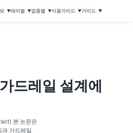
보
테마별
업종별
이용가이드
가이드
▼
▼
▼
▼
▼
리·가드레일 설계에
ct) 본 논문은
원칙과 가드레일