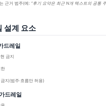
는 근거 범주(예:
“후기 요약은 최근 N개 텍스트의 공통 
일 설계 요소
한 가드레일
표현 금지
제한
 금지(범주·흐름만 허용)
한 가드레일
활용