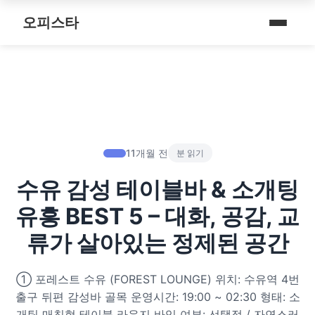
내 주변 마사지 찾는 법
스파여행
퇴근 후 나를 위한 리셋 코스
오피스타
타이 마사지
마사지
예약전 정보 5가지
제주로맨틱
따뜻한 쉼, 국내 프리미엄 온천 9선
커플 마사지
건마
후기 제대로 보는 법
서울남성샵
전국 스파 트립 – 몸과 마음을 위한 프리미엄 힐링 여정
아로마 테라피
휴게텔
1인샵 vs 대형샵
서울커플춤
비 오는 날, 서울의 감성 실내 여행
심신치유 테라피
립카페
마사지 조합 추천
피트니스휴가
11개월 전
분 읽기
기차역과 공항 근처의 프리미엄 힐링 스팟 9선
수면 유도 테라피
핸플 키스방
수유 감성 테이블바 & 소개팅
헤드스파
온천의 여운을 정리하는 법 – 전국 온천 후 프리미엄 마사지
디톡스 테라피
유흥주점
유흥 BEST 5 – 대화, 공감, 교
숲에서 찾는 쉼 – 전국 산림 스파 6선
뷰티 테라피
류가 살아있는 정제된 공간
분위기를 기억하는 법 – 감성 컨셉 데이트 6가지
찜질스파
① 포레스트 수유 (FOREST LOUNGE) 위치: 수유역 4번
은근한 끌림을 만드는 법 – 감각적인 무드 데이트 5가지
출구 뒤편 감성바 골목 운영시간: 19:00 ~ 02:30 형태: 소
워터스파
개팅 매칭형 테이블 라운지 바잉 여부: 선택적 / 자연스러