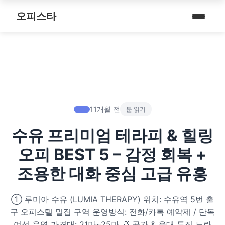
내 주변 마사지 찾는 법
스파여행
퇴근 후 나를 위한 리셋 코스
오피스타
타이 마사지
마사지
예약전 정보 5가지
제주로맨틱
따뜻한 쉼, 국내 프리미엄 온천 9선
커플 마사지
건마
후기 제대로 보는 법
서울남성샵
전국 스파 트립 – 몸과 마음을 위한 프리미엄 힐링 여정
아로마 테라피
휴게텔
1인샵 vs 대형샵
서울커플춤
비 오는 날, 서울의 감성 실내 여행
심신치유 테라피
립카페
마사지 조합 추천
피트니스휴가
11개월 전
분 읽기
기차역과 공항 근처의 프리미엄 힐링 스팟 9선
수면 유도 테라피
핸플 키스방
수유 프리미엄 테라피 & 힐링
헤드스파
온천의 여운을 정리하는 법 – 전국 온천 후 프리미엄 마사지
디톡스 테라피
유흥주점
오피 BEST 5 – 감정 회복 +
숲에서 찾는 쉼 – 전국 산림 스파 6선
뷰티 테라피
조용한 대화 중심 고급 유흥
분위기를 기억하는 법 – 감성 컨셉 데이트 6가지
찜질스파
① 루미아 수유 (LUMIA THERAPY) 위치: 수유역 5번 출
은근한 끌림을 만드는 법 – 감각적인 무드 데이트 5가지
구 오피스텔 밀집 구역 운영방식: 전화/카톡 예약제 / 단독
워터스파
여성 운영 가격대: 21만~25만 💡 공간 & 응대 특징 노란