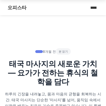
내 주변 마사지 찾는 법
스파여행
퇴근 후 나를 위한 리셋 코스
오피스타
타이 마사지
마사지
예약전 정보 5가지
제주로맨틱
따뜻한 쉼, 국내 프리미엄 온천 9선
커플 마사지
건마
후기 제대로 보는 법
서울남성샵
전국 스파 트립 – 몸과 마음을 위한 프리미엄 힐링 여정
아로마 테라피
휴게텔
1인샵 vs 대형샵
서울커플춤
비 오는 날, 서울의 감성 실내 여행
심신치유 테라피
립카페
마사지 조합 추천
피트니스휴가
8개월 전
분 읽기
기차역과 공항 근처의 프리미엄 힐링 스팟 9선
수면 유도 테라피
핸플 키스방
태국 마사지의 새로운 가치
헤드스파
온천의 여운을 정리하는 법 – 전국 온천 후 프리미엄 마사지
디톡스 테라피
유흥주점
— 요가가 전하는 휴식의 철
숲에서 찾는 쉼 – 전국 산림 스파 6선
뷰티 테라피
학을 담다
분위기를 기억하는 법 – 감성 컨셉 데이트 6가지
찜질스파
하루의 긴장을 내려놓고, 몸과 마음의 균형을 회복하는 시
은근한 끌림을 만드는 법 – 감각적인 무드 데이트 5가지
간. 태국 마사지는 단순한 ‘마사지’를 넘어, 움직임 속에서
워터스파
이완을 배우는 치유의 기술로 주목받고 있습니다. 이 특별