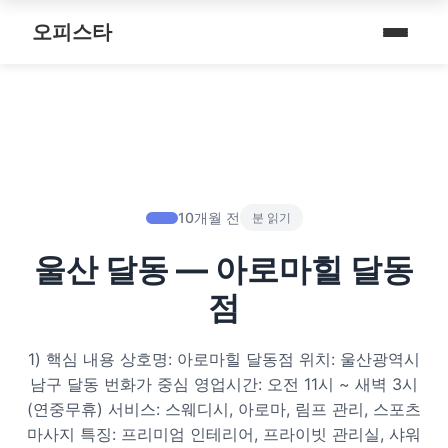
내 주변 마사지 찾는 법
스파여행
퇴근 후 나를 위한 리셋 코스
오피스타
타이 마사지
마사지
예약전 정보 5가지
제주로맨틱
따뜻한 쉼, 국내 프리미엄 온천 9선
커플 마사지
건마
후기 제대로 보는 법
서울남성샵
전국 스파 트립 – 몸과 마음을 위한 프리미엄 힐링 여정
아로마 테라피
휴게텔
1인샵 vs 대형샵
서울커플춤
비 오는 날, 서울의 감성 실내 여행
심신치유 테라피
립카페
마사지 조합 추천
피트니스휴가
10개월 전
분 읽기
기차역과 공항 근처의 프리미엄 힐링 스팟 9선
수면 유도 테라피
핸플 키스방
울산 달동 — 아로마힐 달동
헤드스파
온천의 여운을 정리하는 법 – 전국 온천 후 프리미엄 마사지
디톡스 테라피
유흥주점
점
숲에서 찾는 쉼 – 전국 산림 스파 6선
뷰티 테라피
1) 핵심 내용 상호명: 아로마힐 달동점 위치: 울산광역시
분위기를 기억하는 법 – 감성 컨셉 데이트 6가지
찜질스파
남구 달동 번화가 중심 영업시간: 오전 11시 ~ 새벽 3시
(연중무휴) 서비스: 스웨디시, 아로마, 림프 관리, 스포츠
은근한 끌림을 만드는 법 – 감각적인 무드 데이트 5가지
워터스파
마사지 특징: 프리미엄 인테리어, 프라이빗 관리실, 샤워