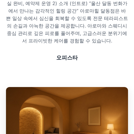
실 완비, 예약제 운영 2) 소개 (인트로) “울산 달동 번화가
프라이빗 스파
에서 만나는 감각적인 힐링 공간” 아로마힐 달동점은 바
쁜 일상 속에서 심신을 회복할 수 있도록 전문 테라피스트
호텔 스파
의 손길과 아늑한 공간을 제공합니다. 아로마와 스웨디시
중심 관리로 깊은 피로를 풀어주며, 고급스러운 분위기에
리조트 스파
서 프라이빗한 케어를 경험할 수 있습니다.
오피스타